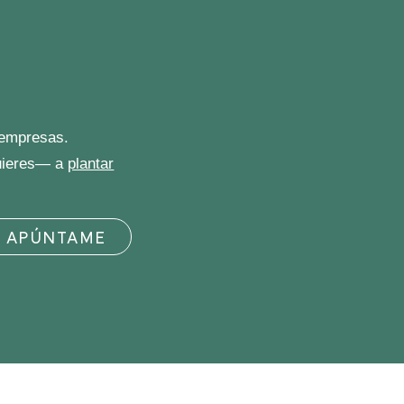
 empresas.
quieres— a
plantar
APÚNTAME